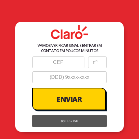
V
Internet
Celular
Planos Pós
Planos Controle
Planos Família
VAMOS VERIFICAR SINAL E ENTRAR EM
CONTATO EM POUCOS MINUTOS
(x) FECHAR
quara